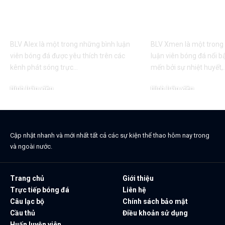
nhanh nhạy, phù hợp mọi
cao trong từng 
trận đấu
bóng
BLV Alex là một trong những bình luận
BLV Xmen là một trong
viên bóng đá được yêu thích trên các
luận viên bóng đá nổi b
kênh phát sóng trực…
mến bởi sự nhiệt huyết,
Bình luận viên
Bình luận viên
Cập nhật nhanh và mới nhất tất cả các sự kiện thể thao hôm nay trong
và ngoài nước.
Trang chủ
Giới thiệu
Trực tiếp bóng đá
Liên hệ
Câu lạc bộ
Chính sách bảo mật
Cầu thủ
Điều khoản sử dụng
Huấn luyện viên