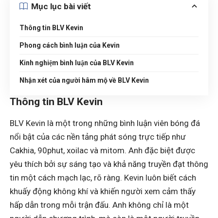
Mục lục bài viết
Thông tin BLV Kevin
Phong cách bình luận của Kevin
Kinh nghiệm bình luận của BLV Kevin
Nhận xét của người hâm mộ về BLV Kevin
Thông tin BLV Kevin
BLV Kevin là một trong những bình luận viên bóng đá
nổi bật của các nền tảng phát sóng trực tiếp như
Cakhia, 90phut, xoilac và mitom. Anh đặc biệt được
yêu thích bởi sự sáng tạo và khả năng truyền đạt thông
tin một cách mạch lạc, rõ ràng. Kevin luôn biết cách
khuấy động không khí và khiến người xem cảm thấy
hấp dẫn trong mỗi trận đấu. Anh không chỉ là một