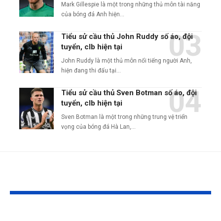
Mark Gillespie là một trong những thủ môn tài năng
của bóng đá Anh hiện…
Tiểu sử cầu thủ John Ruddy số áo, đội
tuyển, clb hiện tại
John Ruddy là một thủ môn nổi tiếng người Anh,
hiện đang thi đấu tại…
Tiểu sử cầu thủ Sven Botman số áo, đội
tuyển, clb hiện tại
Sven Botman là một trong những trung vệ triển
vọng của bóng đá Hà Lan,…
Tin liên quan
BLV Alex: Bình luận
BLV Xmen: Cảm