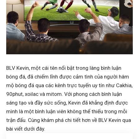
BLV Kevin, một cái tên nổi bật trong làng bình luận
bóng đá, đã chiếm lĩnh được cảm tình của người hâm
mộ bóng đá qua các kênh trực tuyến uy tín như Cakhia,
90phut, xoilac và mitom. Với phong cách bình luận
sáng tạo và đầy sức sống, Kevin đã khẳng định được
mình là một bình luận viên không thể thiếu trong mỗi
trận đấu. Cùng khám phá chi tiết hơn về BLV Kevin qua
bài viết dưới đây.