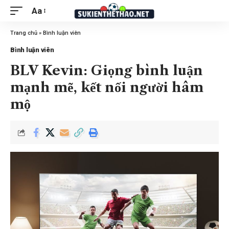
Aa
Trang chủ
»
Bình luận viên
Bình luận viên
BLV Kevin: Giọng bình luận
mạnh mẽ, kết nối người hâm
mộ