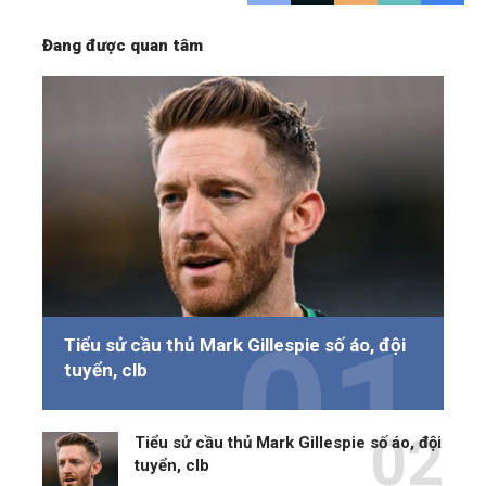
Đang được quan tâm
Tiểu sử cầu thủ Mark Gillespie số áo, đội
tuyển, clb
Tiểu sử cầu thủ Mark Gillespie số áo, đội
tuyển, clb