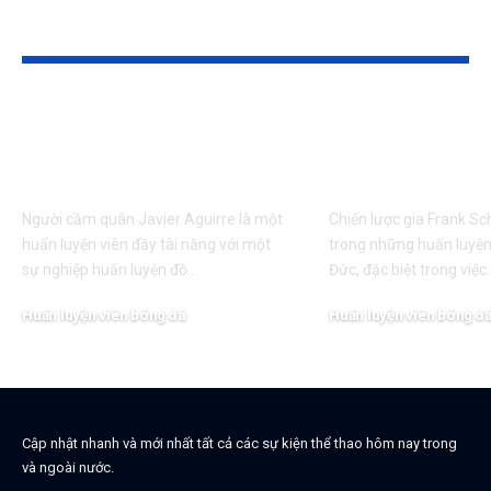
Tin liên quan
Thông tin HLV Javier
Thông tin HLV 
Aguirre mới nhất, câu lạc
Schmidt mới nh
bộ hiện tại
lạc bộ hiện tại
Người cầm quân Javier Aguirre là một
Chiến lược gia Frank Sc
huấn luyện viên đầy tài năng với một
trong những huấn luyện 
sự nghiệp huấn luyện đồ…
Đức, đặc biệt trong việc
Huấn luyện viên bóng đá
Huấn luyện viên bóng đ
Cập nhật nhanh và mới nhất tất cả các sự kiện thể thao hôm nay trong
và ngoài nước.