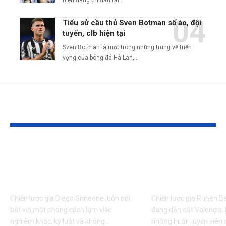
Tiểu sử cầu thủ Sven Botman số áo, đội
tuyển, clb hiện tại
Sven Botman là một trong những trung vệ triển
vọng của bóng đá Hà Lan,…
Tin liên quan
Thông tin HLV Diego
Thông tin HLV 
Simeone mới nhất, câu
Baraja mới nhất
lạc bộ hiện tại
bộ hiện tại
Chiến lược gia Diego Simeone luôn nổi
Chiến lược gia Rubén Ba
bật với một phong cách làm việc
đang dẫn dắt Valencia, 
nghiêm khắc, kỷ luật và không…
những huấn luyện viên 