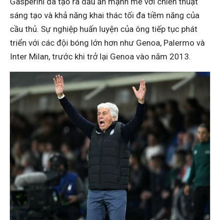
Gasperini đã tạo ra dấu ấn mạnh mẽ với chiến thuật
sáng tạo và khả năng khai thác tối đa tiềm năng của
cầu thủ. Sự nghiệp huấn luyện của ông tiếp tục phát
triển với các đội bóng lớn hơn như Genoa, Palermo và
Inter Milan, trước khi trở lại Genoa vào năm 2013.