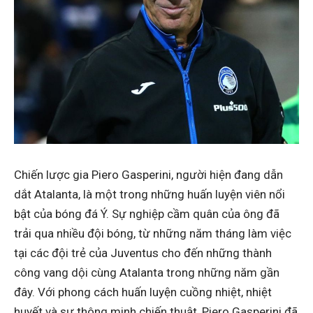
Chiến lược gia Piero Gasperini, người hiện đang dẫn
dắt Atalanta, là một trong những huấn luyện viên nổi
bật của bóng đá Ý. Sự nghiệp cầm quân của ông đã
trải qua nhiều đội bóng, từ những năm tháng làm việc
tại các đội trẻ của Juventus cho đến những thành
công vang dội cùng Atalanta trong những năm gần
đây. Với phong cách huấn luyện cuồng nhiệt, nhiệt
huyết và sự thông minh chiến thuật, Piero Gasperini đã