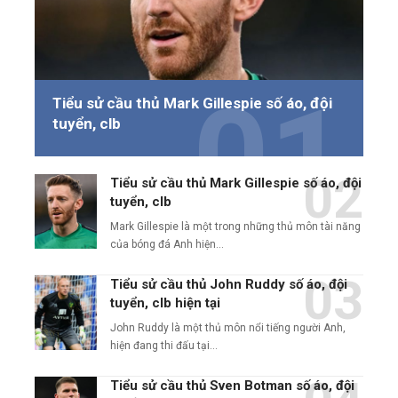
Tiểu sử cầu thủ Mark Gillespie số áo, đội
tuyển, clb
Tiểu sử cầu thủ Mark Gillespie số áo, đội
tuyển, clb
Mark Gillespie là một trong những thủ môn tài năng
của bóng đá Anh hiện…
Tiểu sử cầu thủ John Ruddy số áo, đội
tuyển, clb hiện tại
John Ruddy là một thủ môn nổi tiếng người Anh,
hiện đang thi đấu tại…
Tiểu sử cầu thủ Sven Botman số áo, đội