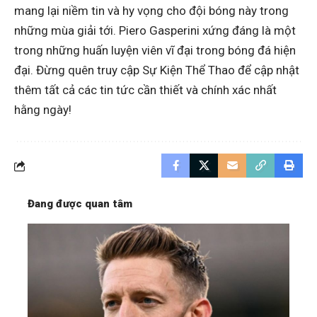
mang lại niềm tin và hy vọng cho đội bóng này trong
những mùa giải tới. Piero Gasperini xứng đáng là một
trong những huấn luyện viên vĩ đại trong bóng đá hiện
đại. Đừng quên truy cập
Sự Kiện Thể Thao
để cập nhật
thêm tất cả các tin tức cần thiết và chính xác nhất
hằng ngày!
Đang được quan tâm