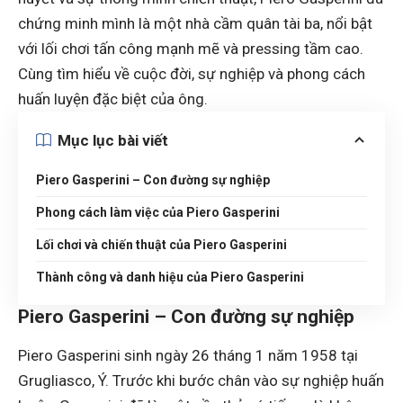
chứng minh mình là một nhà cầm quân tài ba, nổi bật
với lối chơi tấn công mạnh mẽ và pressing tầm cao.
Cùng tìm hiểu về cuộc đời, sự nghiệp và phong cách
huấn luyện đặc biệt của ông.
Mục lục bài viết
Piero Gasperini – Con đường sự nghiệp
Phong cách làm việc của Piero Gasperini
Lối chơi và chiến thuật của Piero Gasperini
Thành công và danh hiệu của Piero Gasperini
Piero Gasperini – Con đường sự nghiệp
Piero Gasperini sinh ngày 26 tháng 1 năm 1958 tại
Grugliasco, Ý. Trước khi bước chân vào sự nghiệp huấn