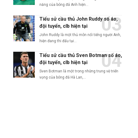
năng của bóng đá Anh hiện…
Tiểu sử cầu thủ John Ruddy số áo,
đội tuyển, clb hiện tại
John Ruddy là một thủ môn nổi tiếng người Anh,
hiện đang thi đấu tại…
Tiểu sử cầu thủ Sven Botman số áo,
đội tuyển, clb hiện tại
Sven Botman là một trong những trung vệ triển
vọng của bóng đá Hà Lan,…