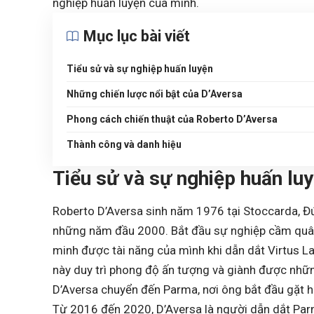
nghiệp huấn luyện của mình.
Mục lục bài viết
Tiểu sử và sự nghiệp huấn luyện
Những chiến lược nổi bật của D’Aversa
Phong cách chiến thuật của Roberto D’Aversa
Thành công và danh hiệu
Tiểu sử và sự nghiệp huấn lu
Roberto D’Aversa sinh năm 1976 tại Stoccarda, Đ
những năm đầu 2000. Bắt đầu sự nghiệp cầm quân
minh được tài năng của mình khi dẫn dắt Virtus L
này duy trì phong độ ấn tượng và giành được những
D’Aversa chuyển đến Parma, nơi ông bắt đầu gặt h
Từ 2016 đến 2020, D’Aversa là người dẫn dắt Parm