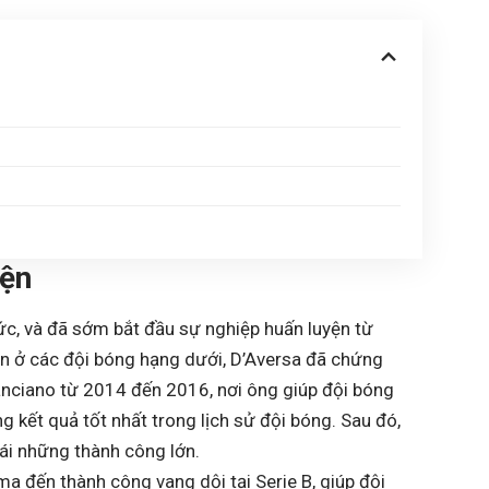
yện
ức, và đã sớm bắt đầu sự nghiệp huấn luyện từ
 ở các đội bóng hạng dưới, D’Aversa đã chứng
anciano từ 2014 đến 2016, nơi ông giúp đội bóng
 kết quả tốt nhất trong lịch sử đội bóng. Sau đó,
ái những thành công lớn.
a đến thành công vang dội tại Serie B, giúp đội