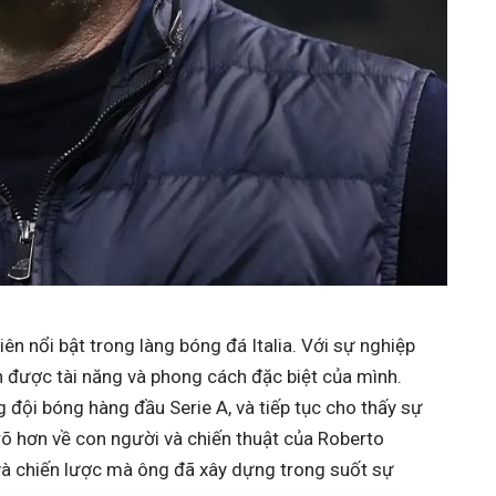
ên nổi bật trong làng bóng đá Italia. Với sự nghiệp
h được tài năng và phong cách đặc biệt của mình.
 đội bóng hàng đầu Serie A, và tiếp tục cho thấy sự
rõ hơn về con người và chiến thuật của Roberto
và chiến lược mà ông đã xây dựng trong suốt sự