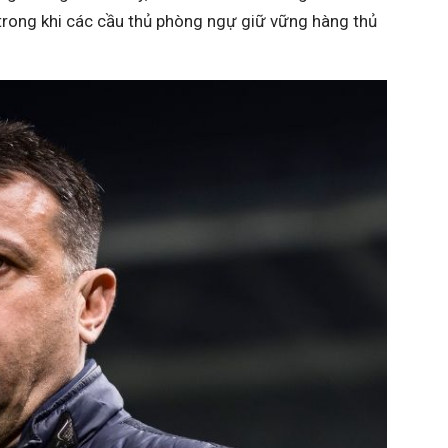
 trong khi các cầu thủ phòng ngự giữ vững hàng thủ