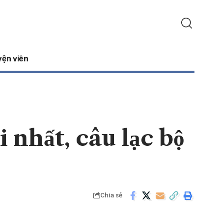
yện viên
nhất, câu lạc bộ
Chia sẻ