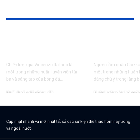
Tin liên quan
Thông tin HLV Vincenzo
Thông tin HLV 
Italiano mới nhất, câu lạc
Garitano mới nh
bộ hiện tại
lạc bộ hiện tại
Chiến lược gia Vincenzo Italiano là
Người cầm quân Gaizka 
một trong những huấn luyện viên tài
một trong những huấn l
ba và sáng tạo của bóng đá…
đáng chú ý trong làng 
Huấn luyện viên bóng đá
Huấn luyện viên bóng đ
Cập nhật nhanh và mới nhất tất cả các sự kiện thể thao hôm nay trong
và ngoài nước.