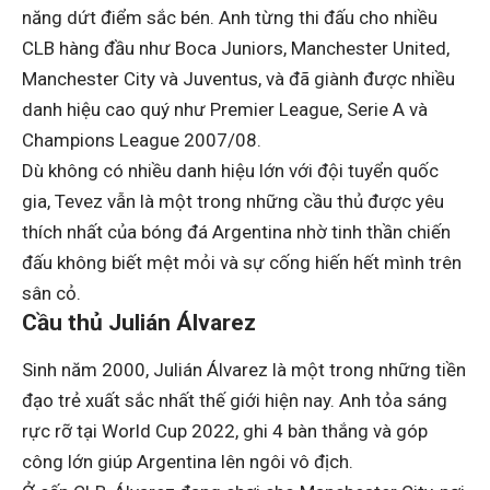
năng dứt điểm sắc bén. Anh từng thi đấu cho nhiều
CLB hàng đầu như Boca Juniors, Manchester United,
Manchester City và Juventus, và đã giành được nhiều
danh hiệu cao quý như Premier League, Serie A và
Champions League 2007/08.
Dù không có nhiều danh hiệu lớn với đội tuyển quốc
gia, Tevez vẫn là một trong những cầu thủ được yêu
thích nhất của bóng đá Argentina nhờ tinh thần chiến
đấu không biết mệt mỏi và sự cống hiến hết mình trên
sân cỏ.
Cầu thủ Julián Álvarez
Sinh năm 2000, Julián Álvarez là một trong những tiền
đạo trẻ xuất sắc nhất thế giới hiện nay. Anh tỏa sáng
rực rỡ tại World Cup 2022, ghi 4 bàn thắng và góp
công lớn giúp Argentina lên ngôi vô địch.