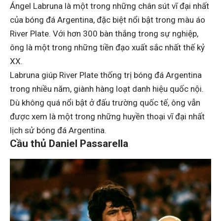
Ángel Labruna là một trong những chân sút vĩ đại nhất
của bóng đá Argentina, đặc biệt nổi bật trong màu áo
River Plate. Với hơn 300 bàn thắng trong sự nghiệp,
ông là một trong những tiền đạo xuất sắc nhất thế kỷ
XX.
Labruna giúp River Plate thống trị bóng đá Argentina
trong nhiều năm, giành hàng loạt danh hiệu quốc nội.
Dù không quá nổi bật ở đấu trường quốc tế, ông vẫn
được xem là một trong những huyền thoại vĩ đại nhất
lịch sử bóng đá Argentina.
Cầu thủ Daniel Passarella