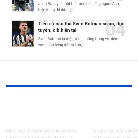
John Ruddy là một thủ môn nổi tiếng người Anh,
hiện đang thi đấu tại…
Tiểu sử cầu thủ Sven Botman số áo, đội
tuyển, clb hiện tại
Sven Botman là một trong những trung vệ triển
vọng của bóng đá Hà Lan,…
Tin liên quan
Tiểu sử cầu thủ Matt
Tiểu sử cầu th
Targett số áo, đội tuyển,
số áo, đội tuyển
clb hiện tại
tại
Matt Targett là một cầu thủ bóng đá
Dan Burn là một trong 
người Anh, hiện đang thi đấu ở vị trí
có lối chơi chắc chắn và