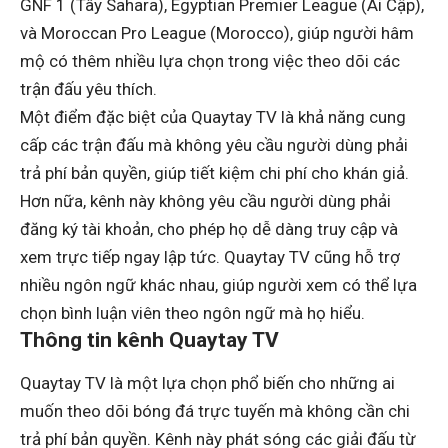
GNF 1 (Tây Sahara), Egyptian Premier League (Ai Cập),
và Moroccan Pro League (Morocco), giúp người hâm
mộ có thêm nhiều lựa chọn trong việc theo dõi các
trận đấu yêu thích.
Một điểm đặc biệt của Quaytay TV là khả năng cung
cấp các trận đấu mà không yêu cầu người dùng phải
trả phí bản quyền, giúp tiết kiệm chi phí cho khán giả.
Hơn nữa, kênh này không yêu cầu người dùng phải
đăng ký tài khoản, cho phép họ dễ dàng truy cập và
xem trực tiếp ngay lập tức. Quaytay TV cũng hỗ trợ
nhiều ngôn ngữ khác nhau, giúp người xem có thể lựa
chọn bình luận viên theo ngôn ngữ mà họ hiểu.
Thông tin kênh Quaytay TV
Quaytay TV là một lựa chọn phổ biến cho những ai
muốn theo dõi bóng đá trực tuyến mà không cần chi
trả phí bản quyền. Kênh này phát sóng các giải đấu từ