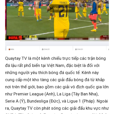
Quaytay TV là một kênh chiếu trực tiếp các trận bóng
đá lậu rất phổ biến tại Việt Nam, đặc biệt là đối với
những người yêu thích bóng đá quốc tế. Kênh này
cung cấp một kho tàng các giải đấu bóng đá từ khắp
nơi trên thế giới, bao gồm các giải vô địch quốc gia lớn
như Premier League (Anh), La Liga (Tây Ban Nha),
Serie A (Ý), Bundesliga (Đức), và Ligue 1 (Pháp). Ngoài
ra, Quaytay TV còn phát sóng các giải đấu khu vực như