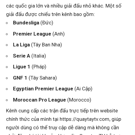
các quốc gia lớn và nhiều giải đấu nhỏ khác. Một số
giải đấu được chiếu trên kênh bao gồm:
Bundesliga
(Đức)
Premier League
(Anh)
La Liga
(Tây Ban Nha)
Serie A
(Italia)
Ligue 1
(Pháp)
GNF 1
(Tây Sahara)
Egyptian Premier League
(Ai Cập)
Moroccan Pro League
(Morocco)
Kênh cung cấp các trận đấu trực tiếp trên website
chính thức của mình tại https://quaytaytv.com, giúp
người dùng có thể truy cập dễ dàng mà không cần